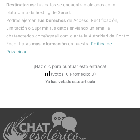
Destinatarios
: tus datos se encuentran alojados en mi
plataforma de hosting de Sered.
Podrás ejercer
Tus Derechos
de Acceso, Rectificación,
Limitación o Suprimir tus datos enviando un email a
chatesoterico.com@gmail.com o ante la Autoridad de Control
Encontrarás
más información
en nuestra
Política de
Privacidad
¡Haz clic para puntuar esta entrada!
(Votos:
0
Promedio:
0
)
Ya has votado este artículo